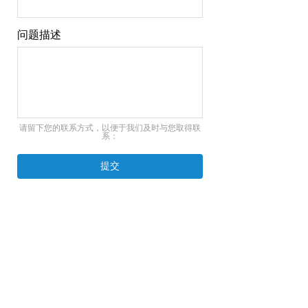
问题描述
请留下您的联系方式，以便于我们及时与您取得联
系：
提交
广州市和世鑫信息技术有限公司
广州办公室：广州市天河区石牌西路8号展望数码广场19
楼1913室