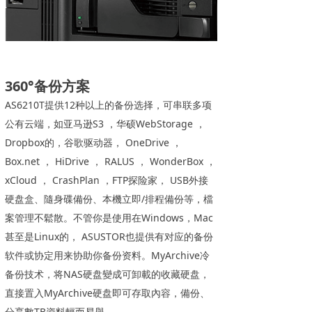
360°备份方案
AS6210T提供12种以上的备份选择，可串联多项
公有云端，如亚马逊S3 ，华硕WebStorage ，
Dropbox的，谷歌驱动器， OneDrive ，
Box.net ， HiDrive ， RALUS ， WonderBox ，
xCloud ， CrashPlan ，FTP探险家， USB外接
硬盘盒、隨身碟備份、本機立即/排程備份等，檔
案管理不鬆散。不管你是使用在Windows，Mac
甚至是Linux的， ASUSTOR也提供有对应的备份
软件或协定用来协助你备份资料。MyArchive冷
备份技术，将NAS硬盘變成可卸載的收藏硬盘，
直接置入MyArchive硬盘即可存取內容，備份、
分享數TB資料輕而易舉。