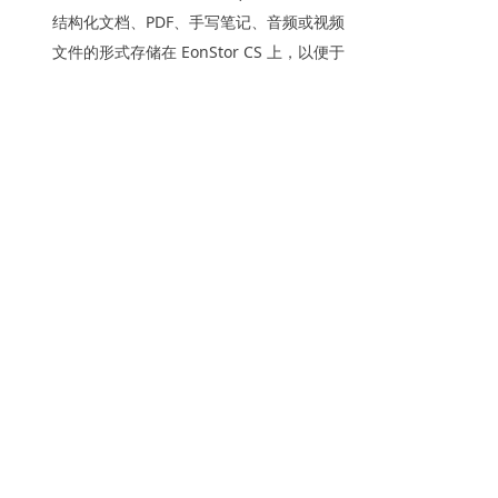
结构化文档、PDF、手写笔记、音频或视频
文件的形式存储在 EonStor CS 上，以便于
不同部门之间的访问和有效协作。
媒体娱乐 (M&E)
EonStor CS 是当今影视娱乐行业处理 4K 和 8K
超清视频的理想存储方案，面向规模较大的影视
公司，员工人数超过 10 人，业务增长型的用户。
EonStor CS 具有很高扩展能力的性能和容量，针
对影视业务快速增长，给予优化和扩展的存储解