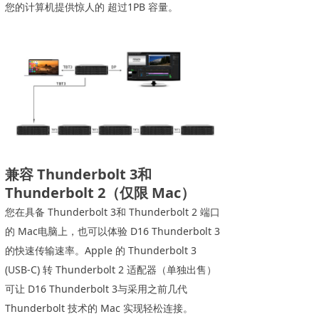
您的计算机提供惊人的 超过1PB 容量。
兼容 Thunderbolt 3和
Thunderbolt 2（仅限 Mac）
您在具备 Thunderbolt 3和 Thunderbolt 2 端口
的 Mac电脑上，也可以体验 D16 Thunderbolt 3
的快速传输速率。Apple 的 Thunderbolt 3
(USB-C) 转 Thunderbolt 2 适配器（单独出售）
可让 D16 Thunderbolt 3与采用之前几代
Thunderbolt 技术的 Mac 实现轻松连接。