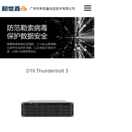
首页
끀
广州市和世鑫信息技术有限公司
产品中心
成功案例
技术支持
新闻中心
D16 Thunderbolt 3
关于我们
联络我们