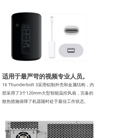
适用于最严苛的视频专业人员。
16 Thunderbolt 3采用铝制外壳和金属结构，内
部采用了3个120mm大型智能温控风扇，完备的
散热措施保障了机器随时处于最佳工作状态。