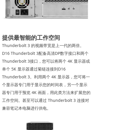
提供最智能的工作空间
Thunderbolt 3 的视频带宽是上一代的两倍。
D16 Thunderbolt 3配备高清DP数字接口和两个
Thunderbolt 3接口，您可以将两个 4K 显示器或
单个 5K 显示器通过菊链连接到D16
Thunderbolt 3。利用两个 4K 显示器，您可将一
个显示器专门用于显示您的时间表，另一个显示
器专门用于预览 4K 画面，用此类方法来扩展您的
工作空间。甚至可以通过 Thunderbolt 3 连接对
兼容笔记本电脑进行供电。