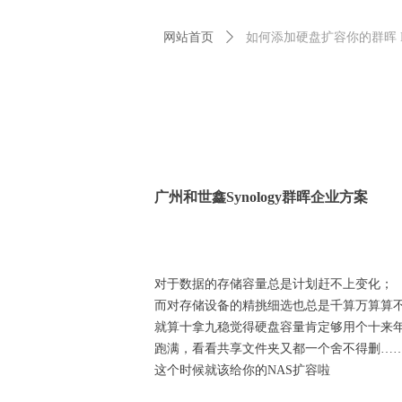
网站首页
ꄲ
如何添加硬盘扩容你的群晖 
广州和世鑫Synology群晖企业方案
对于数据的存储容量总是计划赶不上变化；
而对存储设备的精挑细选也总是千算万算算
就算十拿九稳觉得硬盘容量肯定够用个十来
跑满，看看共享文件夹又都一个舍不得删…
这个时候就该给你的NAS扩容啦