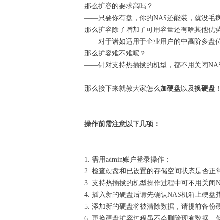
那么扩容的要求高吗？
——只要你有盘，你的NAS还能装，就没毛
那么扩容除了增加了可用容量还有啥其他优
——对于诸如适用于企业用户的中高阶多盘位N
那么扩容难不难呢？
——针对支持热插拔的机型，都不用关闭NA
那么接下来就教大家怎么
加硬盘
以及
换硬盘
操作前需注意以下几项：
1. 需用admin账户登录操作；
2. 检查硬盘和已设置的存储空间状态是否正
3. 支持热插拔的机型操作过程中可不用关闭
4. 插入新的硬盘后请先确认NAS机箱上硬
5. 添加新的硬盘将被清除数据，请提前备份
6. 更换硬盘扩容过程虽不会删除现有数据