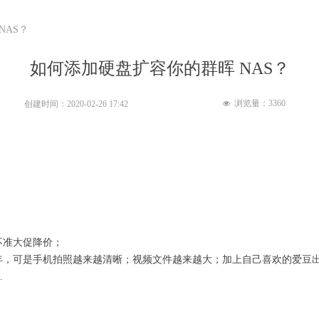
NAS？
如何添加硬盘扩容你的群晖 NAS？
浏览量：
3360
创建时间：
2020-02-26
17:42
넶
不准大促降价；
年，可是手机拍照越来越清晰；视频文件越来越大；加上自己喜欢的爱豆
…