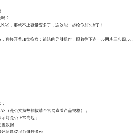
病
势吗？
AS，那就不止容量变多了，连效能一起给你加buff了！
S，直接开着加盘换盘；简洁的导引操作，跟着往下点一步两步三步四步
！
常；
NAS（是否支持热插拔请至官网查看产品规格）；
盘指示灯是否正常亮起；
硬盘数据；
，但还是建议提前进行备份。