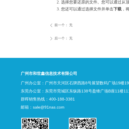
选择您要还原的文件。您可以通过从
您还可以通过选择文件并单击
下载
，
前一个：
无
ꄴ
后一个：
无
ꄲ
广州市和世鑫信息技术有限公司
广州办公室：广州市天河区石牌西路8号展望数码广场19楼19
东莞办公室：东莞市莞城区东纵路138号盈锋广场B座11楼11
群晖销售热线：400-188-3381
邮箱：sale@91nas.com