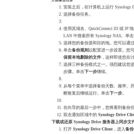
开始备份任务
安装之后，在计算机上运行 Synology Dr
选择备份任务。
使用其域名、QuickConnect ID 或 
LAN 中搜索所有 Synology NAS。单击
选择您的备份源和目的地。您可以通
单击
备份规则
以配置进一步设置。您
保留本地删除的文件
，这样即使您在计算
选择三种备份模式之一。强烈建议您
步骤。单击
下一步
继续。
从每个菜单中选择备份天数、频率、
断恢复后继续运行。单击
下一步
。
在向导的最后一步中，您将看到备份
双击通知区域中的
Synology Drive Cli
下载或还原 Synology Drive 服务器上同
打开
Synology Drive Client
，进入
备份