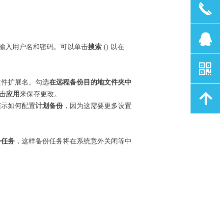
끅
뀩
AS，并输入用户名和密码。可以单击
搜索
(
) 以在
낃
文件扩展名。勾选
在远程备份目的地文件夹中
单击
应用
来保存更改。
녕
演示如何配置
计划备份
，因为这需要更多设置
份任务
，这样备份任务将在系统意外关闭等中