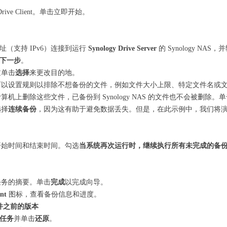
ive Client。单击立即开始。
IP 地址（支持 IPv6）连接到运行
Synology Drive Server
的 Synology N
下一步
。
过单击
选择
来更改目的地。
可以设置规则以排除不想备份的文件，例如文件大小上限、特定文件名或
机上删除这些文件，已备份到 Synology NAS 的文件也不会被删除。
选择
连续备份
，因为这有助于避免数据丢失。但是，在此示例中，我们将
开始时间和结束时间。勾选
当系统再次运行时，继续执行所有未完成的备
任务的摘要。单击
完成
以完成向导。
ent
图标，查看备份信息和进度。
步文件之前的版本
任务
并单击
还原
。