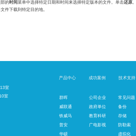
顶部的
时间
菜单中选择特定日期和时间来选择特定版本的文件。单击
还原
将文件下载到特定目的地。
产品中心
成功案例
技术支持
13室
10室
群晖
公司企业
常见问题
威联通
政府单位
备份
铁威马
教育科研
存储
普安
广电影视
防勒索
华硕
虚拟化