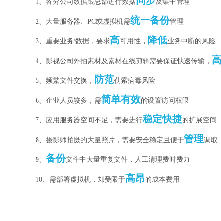
同步
1、各分公司数据跟总部进行数据
及集中管理
统一备份
2、大量服务器、PC或虚拟机需
管理
高
降低
3、重要业务/数据，要求
可用性
，
业务中断的风险
4、影视公司外拍素材及素材在线剪辑需要保证快速传输，
防范
5、频繁文件交换，
勒索病毒风险
简单有效
6、企业人员较多，需
的设置访问权限
稳定快捷
7、应用服务器空间不足，需要进行
的扩展空间
管理
8、摄影师拍摄的大量照片，需要安全稳定且便于
调取
备份
9、
文件中大量重复文件，人工清理费时费力
高昂
10、需部署虚拟机，却受限于
的成本费用